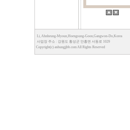
Li, Ahnheung-Myoun,Hoengsung-Goon,Gangwon-Do,Korea
사업장 주소 : 강원도 횡성군 안흥면 서동로 1029
Copyright(c) anhungjjbb.com All Rights Reserved