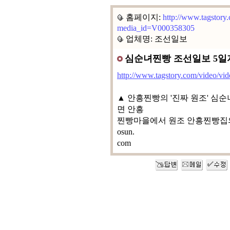
홈페이지:
http://www.tagstory
media_id=V000358305
업체명: 조선일보
심순녀찐빵 조선일보 5일
http://www.tagstory.com/video/v
▲ 안흥찐빵의 '진짜 원조' 심순
면 안흥
찐빵마을에서 원조 안흥찐빵집의 풍
osun.
com