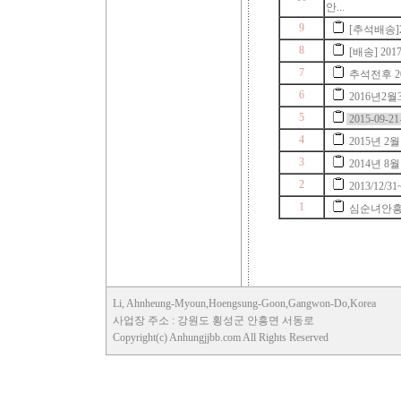
안...
9
[추석배송]
8
[배송] 2
7
추석전후 201
6
2016년2
5
2015-09
4
2015년 
3
2014년 8
2
2013/12/
1
심순녀안
Li, Ahnheung-Myoun,Hoengsung-Goon,Gangwon-Do,Korea
사업장 주소 : 강원도 횡성군 안흥면 서동로
Copyright(c) Anhungjjbb.com All Rights Reserved