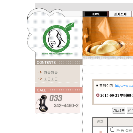
와글와글
소근소근
■ 홈페이지:
http://www.
2015-09-21부
번호
[배송]설
10