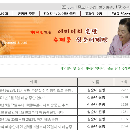
제 목
이름
조회
심순녀 찐빵
6년1월25일11시부터 주문접수 잠정적으로 중단..
2787
심순녀 찐빵
024년 2월 6일 배송 중단 안내!
2718
심순녀 찐빵
3년 9월22일부터 10월04일까지 배송중단 추석
1636
심순녀 찐빵
설연휴로인해 1월18일부터 배송중단합니다.
1781
심순녀 찐빵
2년 1월 25일부터 2월3일까지 배송중단
1855
심순녀 찐빵
석 배송안내 21년9월14일부터 27일까지 배송중..
2074