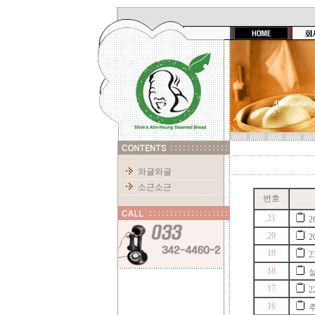
와글와글
소근소근
번호
21
2
20
2
19
2
18
17
2
16
추