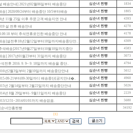
심순녀 찐빵
설 배송안내] 2021년02월06일부터 배송중단
1834
심순녀 찐빵
배송] 2020/09/24부터 배송중단 10/5부터배송
1805
심순녀 찐빵
9년 11월 25일 이후 주문고객 배송지연 안내
4393
심순녀 찐빵
019 설 전후 배송안내
4270
심순녀 찐빵
8.09.18 부터 추석연휴로인한 배송중단 안내
4178
심순녀 찐빵
[배송]설전후18년2월12일부터18일까지배송중단안..
4309
심순녀 찐빵
[추석배송]2017년9월27일부터10월10일까지중단
4583
심순녀 찐빵
배송] 2017년01월23부터 31일까지 배송중단
3073
심순녀 찐빵
석전후 2016. 9. 9~ 9. 18일까지 배송을 중단..
4794
심순녀 찐빵
2016년2월3일부터 2월10일까지 배송중단안내
5612
심순녀 찐빵
015-09-21부터09-30일까디 배송중단[공지안내�..
4960
심순녀 찐빵
015년 2월14일부터 2월22일까지 배송중단안내
5026
심순녀 찐빵
014년 8월 29일부터- 9월11일까지 배송중단
2229
심순녀 찐빵
013/12/31~2014/01/01까지 배송없음.
5680
심순녀안흥찐빵
34192
[1]